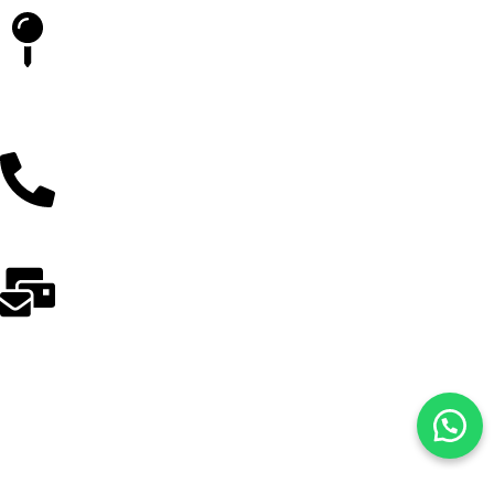
Batıkent Kent Koop. Mahallesi 1864. Cadde, Kentkoop, Siyasal
93 Sitesi Funda Blok No:18/C, 06370 Yenimahalle/Ankara
0(312) 231 79 96
odakmed@odakmed.com