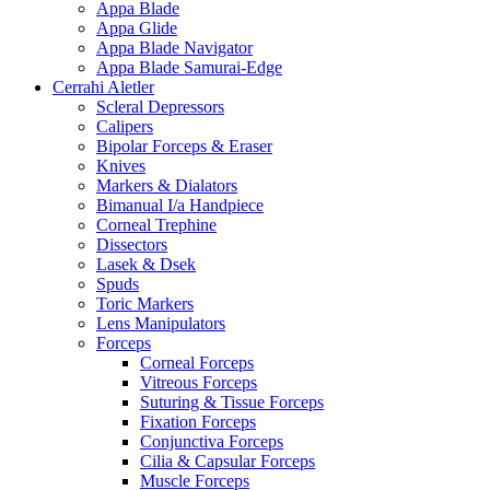
Appa Blade
Appa Glide
Appa Blade Navigator
Appa Blade Samurai-Edge
Cerrahi Aletler
Scleral Depressors
Calipers
Bipolar Forceps & Eraser
Knives
Markers & Dialators
Bimanual I/a Handpiece
Corneal Trephine
Dissectors
Lasek & Dsek
Spuds
Toric Markers
Lens Manipulators
Forceps
Corneal Forceps
Vitreous Forceps
Suturing & Tissue Forceps
Fixation Forceps
Conjunctiva Forceps
Cilia & Capsular Forceps
Muscle Forceps