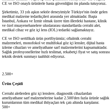
CE ve ISO onaylı ürünlerle hasta güvenliğini ön planda tutuyoruz.
Şirketimiz, 33 yılı aşkın sektör deneyimiyle Türkiye'nin önde gelen
medikal malzeme tedarikçileri arasında yer almaktadır. Başta
İstanbul, Ankara ve İzmir olmak üzere tüm illerdeki hastane, klinik
ve özel muayenehanelere uluslararası standartlarda cerrahi alet,
medikal cihaz ve göz içi lens (IOL) tedariki sağlamaktayız.
CE ve ISO sertifikalı ürün portföyümüz; oftalmik cerrahi
malzemeleri, monofokol ve multifokal göz içi lensler, dijital hasta
izleme cihazları ve ameliyathane sarf malzemelerini kapsamaktadır.
Sağlık profesyonellerine hızlı teslimat, rekabetçi fiyat ve satış sonrası
teknik destek sunmayı taahhüt ediyoruz.
2.500+
Ürün Çeşidi
Cerrahi aletlerden göz içi lenslere, diagnostik cihazlardan
ameliyathane sarf malzemelerine kadar 2.500'den fazla ürünle sağlık
kurumlarının tüm medikal ihtiyaçları tek çatı altında karşılanır.
500+