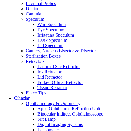
Lacrimal Probes
Dilators
Cannula
Speculum
Wire Speculum
Eye Speculum
Irrigating Speculum
Lasik Speculum
Lid Speculum
Cautery, Nucleus Bisector & Trisector
Sterilization Boxes
Retractors
Lacrimal Sac Retractor
Iris Retractor
Lid Retractor
Forked Orbital Retractor
Tissue Retractor
Phaco Tips
Cihazlar
Ophthalmology & Optometry
Appa Ophthalmic Refraction Unit
Binocular Indirect Ophthalmoscope
Slit Lamp
Digital Imaging Systems
Lensometer