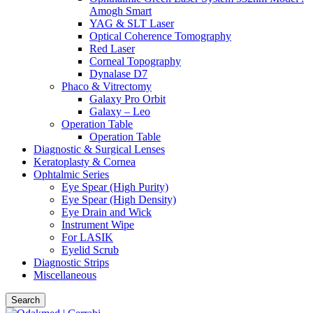
Amogh Smart
YAG & SLT Laser
Optical Coherence Tomography
Red Laser
Corneal Topography
Dynalase D7
Phaco & Vitrectomy
Galaxy Pro Orbit
Galaxy – Leo
Operation Table
Operation Table
Diagnostic & Surgical Lenses
Keratoplasty & Cornea
Ophtalmic Series
Eye Spear (High Purity)
Eye Spear (High Density)
Eye Drain and Wick
Instrument Wipe
For LASIK
Eyelid Scrub
Diagnostic Strips
Miscellaneous
Search