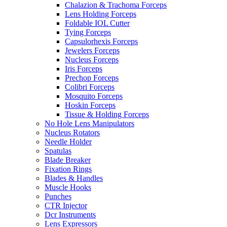
Chalazion & Trachoma Forceps
Lens Holding Forceps
Foldable IOL Cutter
Tying Forceps
Capsulorhexis Forceps
Jewelers Forceps
Nucleus Forceps
Iris Forceps
Prechop Forceps
Colibri Forceps
Mosquito Forceps
Hoskin Forceps
Tissue & Holding Forceps
No Hole Lens Manipulators
Nucleus Rotators
Needle Holder
Spatulas
Blade Breaker
Fixation Rings
Blades & Handles
Muscle Hooks
Punches
CTR Injector
Dcr Instruments
Lens Expressors