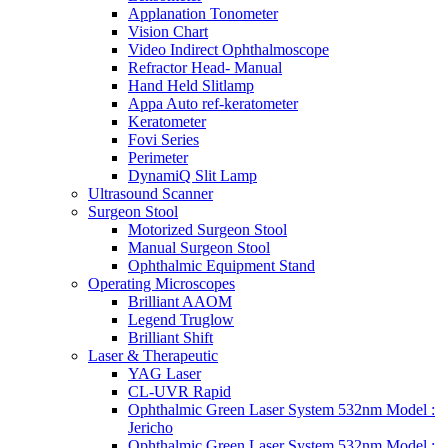
Applanation Tonometer
Vision Chart
Video Indirect Ophthalmoscope
Refractor Head- Manual
Hand Held Slitlamp
Appa Auto ref-keratometer
Keratometer
Fovi Series
Perimeter
DynamiQ Slit Lamp
Ultrasound Scanner
Surgeon Stool
Motorized Surgeon Stool
Manual Surgeon Stool
Ophthalmic Equipment Stand
Operating Microscopes
Brilliant AAOM
Legend Truglow
Brilliant Shift
Laser & Therapeutic
YAG Laser
CL-UVR Rapid
Ophthalmic Green Laser System 532nm Model :
Jericho
Ophthalmic Green Laser System 532nm Model :