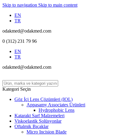
Skip to navigation
Skip to main content
EN
TR
odakmed@odakmed.com
0 (312) 231 79 96
EN
TR
odakmed@odakmed.com
Kategori Seçin
Göz İçi Lens Çözümleri (IOL)
Appasamy Associates Ürünleri
Hydrophobic Lens
Katarakt Sarf Malzemeleri
Viskoelastik Solüsyonlar
Oftalmik Bıçaklar
Micro Incision Blade