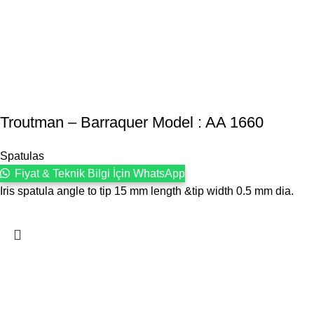
Troutman – Barraquer Model : AA 1660
Spatulas
Fiyat & Teknik Bilgi İçin WhatsApp
Iris spatula angle to tip 15 mm length &tip width 0.5 mm dia.
1993 yılından bu yana Türk Oftalmoloji sektörüne sunduğumuz
kesintisiz hizmeti, güçlü iletişim ağımızla destekliyoruz.