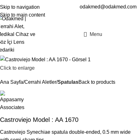
odakmed@odakmed.com
Skip to navigation
EN
TR
Skip to main content
Menu
Click to enlarge
Ana Sayfa
Cerrahi Aletler
Spatulas
Back to products
Castroviejo Model : AA 1670
Castroviejo Synechiae spatula double-ended, 0.5 mm wide
with semi-sharp tips