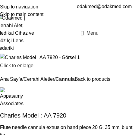
odakmed@odakmed.com
Skip to navigation
EN
TR
Skip to main content
Menu
Click to enlarge
Ana Sayfa
Cerrahi Aletler
Cannula
Back to products
Charles Model : AA 7920
Flute needle cannula extrusion hand piece 20 G, 35 mm, blunt
tip