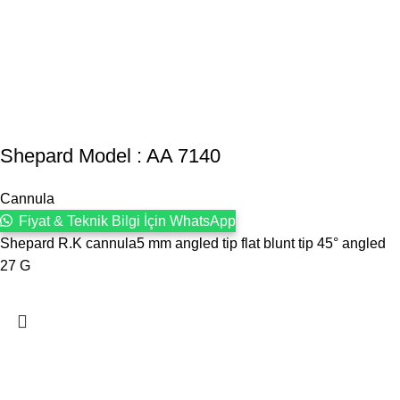
Shepard Model : AA 7140
Cannula
Fiyat & Teknik Bilgi İçin WhatsApp
Shepard R.K cannula5 mm angled tip flat blunt tip 45° angled
27 G
1993 yılından bu yana Türk Oftalmoloji sektörüne sunduğumuz