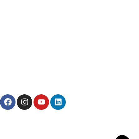
1993 yılından bu yana Türk Oftalmoloji sektörüne sunduğumuz
kesintisiz hizmeti, güçlü iletişim ağımızla destekliyoruz.
HIZLI BAĞLANTILAR