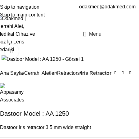
odakmed@odakmed.com
Skip to navigation
EN
TR
Skip to main content
Menu
Click to enlarge
Ana Sayfa
Cerrahi Aletler
Retractors
Iris Retractor
Dastoor Model : AA 1250
Dastoor Iris retractor 3.5 mm wide straight