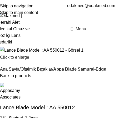
odakmed@odakmed.com
Skip to navigation
EN
TR
Skip to main content
Menu
Click to enlarge
Ana Sayfa
Oftalmik Bıçaklar
Appa Blade Samurai-Edge
Back to products
Lance Blade Model : AA 550012
15°, Straight, 1.2mm