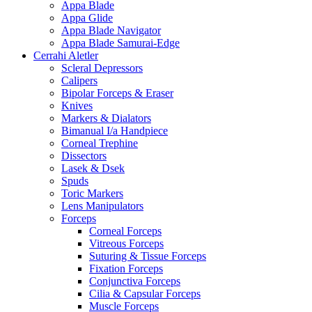
Appa Blade
Appa Glide
Appa Blade Navigator
Appa Blade Samurai-Edge
Cerrahi Aletler
Scleral Depressors
Calipers
Bipolar Forceps & Eraser
Knives
Markers & Dialators
Bimanual I/a Handpiece
Corneal Trephine
Dissectors
Lasek & Dsek
Spuds
Toric Markers
Lens Manipulators
Forceps
Corneal Forceps
Vitreous Forceps
Suturing & Tissue Forceps
Fixation Forceps
Conjunctiva Forceps
Cilia & Capsular Forceps
Muscle Forceps