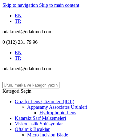
Skip to navigation
Skip to main content
EN
TR
odakmed@odakmed.com
0 (312) 231 79 96
EN
TR
odakmed@odakmed.com
Kategori Seçin
Göz İçi Lens Çözümleri (IOL)
Appasamy Associates Ürünleri
Hydrophobic Lens
Katarakt Sarf Malzemeleri
Viskoelastik Solüsyonlar
Oftalmik Bıçaklar
Micro Incision Blade