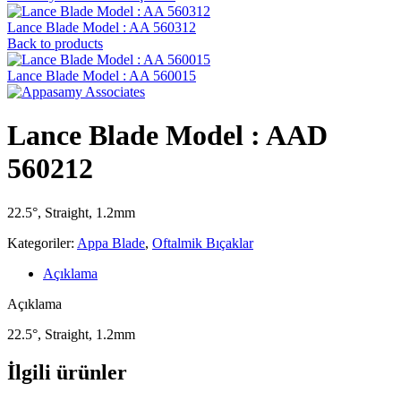
Lance Blade Model : AA 560312
Back to products
Lance Blade Model : AA 560015
Lance Blade Model : AAD
560212
22.5°, Straight, 1.2mm
Kategoriler:
Appa Blade
,
Oftalmik Bıçaklar
Açıklama
Açıklama
22.5°, Straight, 1.2mm
İlgili ürünler