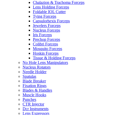
Chalazion & Trachoma Forceps
Lens Holding Forceps
Foldable IOL Cutter
Tying Forceps
Capsulorhexis Forceps
Jewelers Forceps
Nucleus Forceps
Iris Forceps
Prechop Forceps
Colibri Forceps
Mosquito Forceps
Hoskin Forceps
Tissue & Holding Forceps
No Hole Lens Manipulators
Nucleus Rotators
Needle Holder
Spatulas
Blade Breaker
Fixation Rings
Blades & Handles
Muscle Hooks
Punches
CTR Injector
Dcr Instruments
Lens Expressors