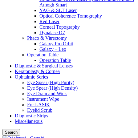
Amogh Smart
YAG & SLT Laser
Optical Coherence Tomography
Red Laser
Corneal Topography
Dynalase D7
Phaco & Vitrectomy
Galaxy Pro Orbit
Galaxy – Leo
Operation Table
Operation Table
Diagnostic & Surgical Lenses
Keratoplasty & Cornea
Ophtalmic Series
Eye Spear (High Purity)
Eye Spear (High Density)
Eye Drain and Wick
Instrument Wipe
For LASIK
Eyelid Scrub
Diagnostic Strips
Miscellaneous
Search