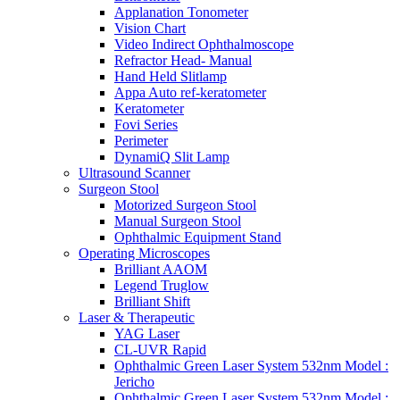
Applanation Tonometer
Vision Chart
Video Indirect Ophthalmoscope
Refractor Head- Manual
Hand Held Slitlamp
Appa Auto ref-keratometer
Keratometer
Fovi Series
Perimeter
DynamiQ Slit Lamp
Ultrasound Scanner
Surgeon Stool
Motorized Surgeon Stool
Manual Surgeon Stool
Ophthalmic Equipment Stand
Operating Microscopes
Brilliant AAOM
Legend Truglow
Brilliant Shift
Laser & Therapeutic
YAG Laser
CL-UVR Rapid
Ophthalmic Green Laser System 532nm Model :
Jericho
Ophthalmic Green Laser System 532nm Model :