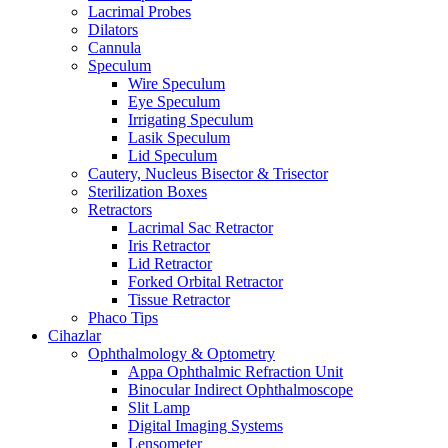
Lacrimal Probes
Dilators
Cannula
Speculum
Wire Speculum
Eye Speculum
Irrigating Speculum
Lasik Speculum
Lid Speculum
Cautery, Nucleus Bisector & Trisector
Sterilization Boxes
Retractors
Lacrimal Sac Retractor
Iris Retractor
Lid Retractor
Forked Orbital Retractor
Tissue Retractor
Phaco Tips
Cihazlar
Ophthalmology & Optometry
Appa Ophthalmic Refraction Unit
Binocular Indirect Ophthalmoscope
Slit Lamp
Digital Imaging Systems
Lensometer