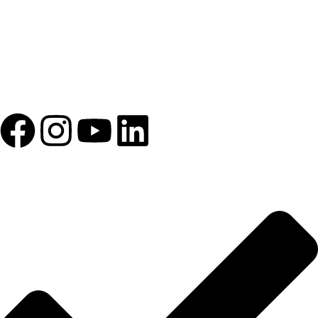
1993 yılından bu yana Türk Oftalmoloji sektörüne sunduğumuz
kesintisiz hizmeti, güçlü iletişim ağımızla destekliyoruz.
HIZLI BAĞLANTILAR