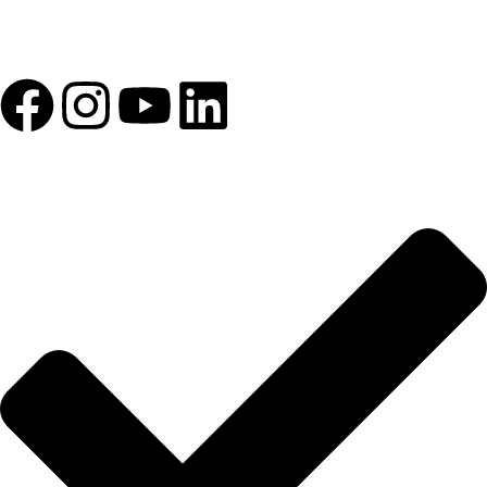
1993 yılından bu yana Türk Oftalmoloji sektörüne sunduğumuz
kesintisiz hizmeti, güçlü iletişim ağımızla destekliyoruz.
HIZLI BAĞLANTILAR