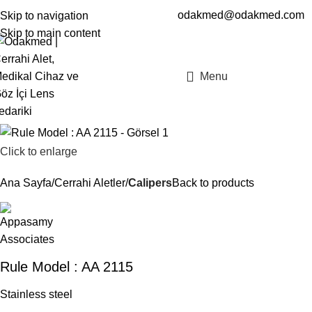
odakmed@odakmed.com
Skip to navigation
EN
TR
Skip to main content
Menu
Click to enlarge
Ana Sayfa
Cerrahi Aletler
Calipers
Back to products
Rule Model : AA 2115
Stainless steel