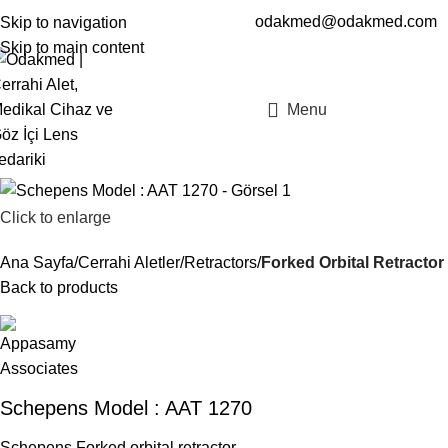
odakmed@odakmed.com
Skip to navigation
EN
TR
Skip to main content
Menu
Click to enlarge
Ana Sayfa
Cerrahi Aletler
Retractors
Forked Orbital Retractor
Back to products
Schepens Model : AAT 1270
Schepens Forked orbital retractor