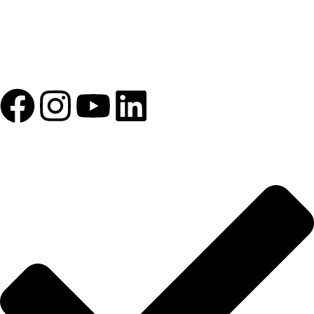
1993 yılından bu yana Türk Oftalmoloji sektörüne sunduğumuz
kesintisiz hizmeti, güçlü iletişim ağımızla destekliyoruz.
HIZLI BAĞLANTILAR