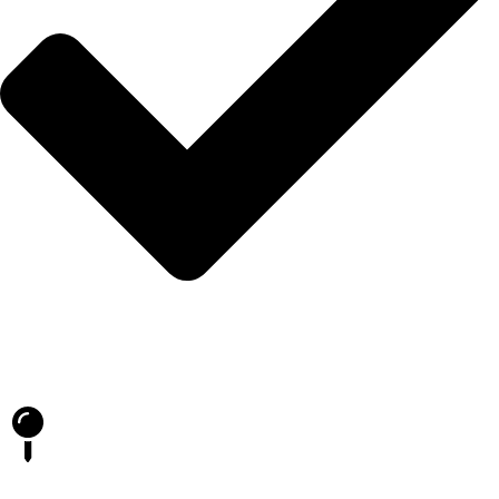
Blog
İLETİŞİM
Batıkent Kent Koop. Mahallesi 1864. Cadde, Kentkoop, Siyasal