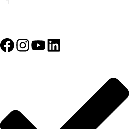
1993 yılından bu yana Türk Oftalmoloji sektörüne sunduğumuz
kesintisiz hizmeti, güçlü iletişim ağımızla destekliyoruz.
HIZLI BAĞLANTILAR