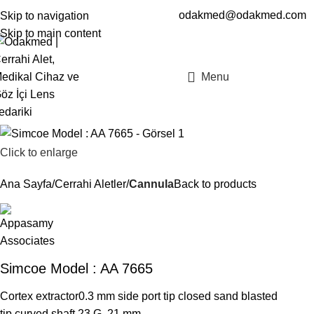
odakmed@odakmed.com
Skip to navigation
EN
TR
Skip to main content
Menu
Click to enlarge
Ana Sayfa
Cerrahi Aletler
Cannula
Back to products
Simcoe Model : AA 7665
Cortex extractor0.3 mm side port tip closed sand blasted
tip curved shaft 23 G, 21 mm