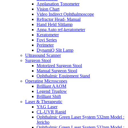
Applanation Tonometer
Vision Chart
Video Indirect Ophthalmoscope
Refractor Head- Manual
Hand Held Slitlamp
Appa Auto ref-keratometer
Keratometer
Fovi Series
Perimeter
DynamiQ Slit Lamp
Ultrasound Scanner
Surgeon Stool
Motorized Surgeon Stool
Manual Surgeon Stool
Ophthalmic Equipment Stand
Operating Microscopes
Brilliant AAOM
Legend Truglow
Brilliant Shift
Laser & Therapeutic
YAG Laser
CL-UVR Rapid
Ophthalmic Green Laser System 532nm Model :
Jericho
Ophthalmic Green Laser System 532nm Model :