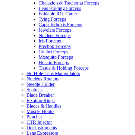
Chalazion & Trachoma Forceps
Lens Holding Forceps
Foldable IOL Cutter
Tying Forceps
Capsulorhexis Forceps
Jewelers Forceps
Nucleus Forceps
Iris Forceps
Prechop Forceps
Colibri Forceps
Mosquito Forceps
Hoskin Forceps
Tissue & Holding Forceps
No Hole Lens Manipulators
Nucleus Rotators
Needle Holder
Spatulas
Blade Breaker
Fixation Rings
Blades & Handles
Muscle Hooks
Punches
CTR Injector
Dcr Instruments
Lens Expressors