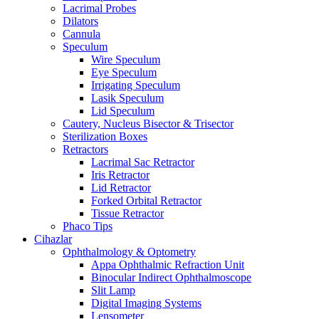
Lacrimal Probes
Dilators
Cannula
Speculum
Wire Speculum
Eye Speculum
Irrigating Speculum
Lasik Speculum
Lid Speculum
Cautery, Nucleus Bisector & Trisector
Sterilization Boxes
Retractors
Lacrimal Sac Retractor
Iris Retractor
Lid Retractor
Forked Orbital Retractor
Tissue Retractor
Phaco Tips
Cihazlar
Ophthalmology & Optometry
Appa Ophthalmic Refraction Unit
Binocular Indirect Ophthalmoscope
Slit Lamp
Digital Imaging Systems
Lensometer