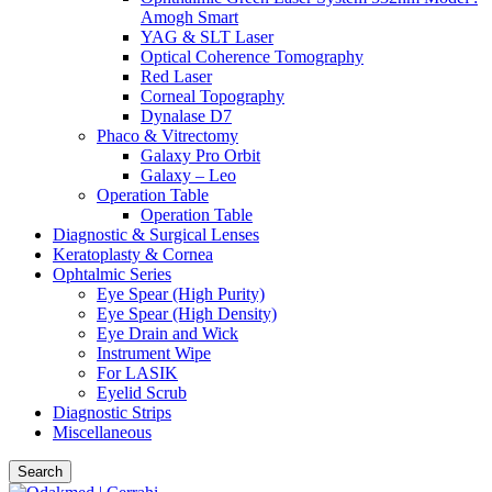
Amogh Smart
YAG & SLT Laser
Optical Coherence Tomography
Red Laser
Corneal Topography
Dynalase D7
Phaco & Vitrectomy
Galaxy Pro Orbit
Galaxy – Leo
Operation Table
Operation Table
Diagnostic & Surgical Lenses
Keratoplasty & Cornea
Ophtalmic Series
Eye Spear (High Purity)
Eye Spear (High Density)
Eye Drain and Wick
Instrument Wipe
For LASIK
Eyelid Scrub
Diagnostic Strips
Miscellaneous
Search