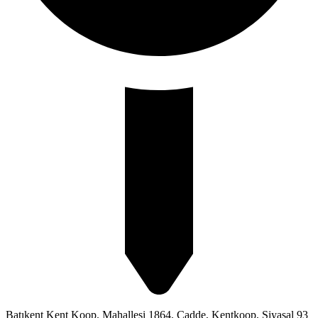
Batıkent Kent Koop. Mahallesi 1864. Cadde, Kentkoop, Siyasal 93