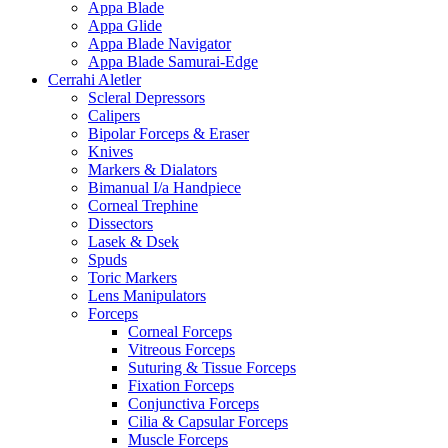
Appa Blade
Appa Glide
Appa Blade Navigator
Appa Blade Samurai-Edge
Cerrahi Aletler
Scleral Depressors
Calipers
Bipolar Forceps & Eraser
Knives
Markers & Dialators
Bimanual I/a Handpiece
Corneal Trephine
Dissectors
Lasek & Dsek
Spuds
Toric Markers
Lens Manipulators
Forceps
Corneal Forceps
Vitreous Forceps
Suturing & Tissue Forceps
Fixation Forceps
Conjunctiva Forceps
Cilia & Capsular Forceps
Muscle Forceps