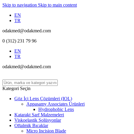
Skip to navigation
Skip to main content
EN
TR
odakmed@odakmed.com
0 (312) 231 79 96
EN
TR
odakmed@odakmed.com
Kategori Seçin
Göz İçi Lens Çözümleri (IOL)
Appasamy Associates Ürünleri
Hydrophobic Lens
Katarakt Sarf Malzemeleri
Viskoelastik Solüsyonlar
Oftalmik Bıçaklar
Micro Incision Blade