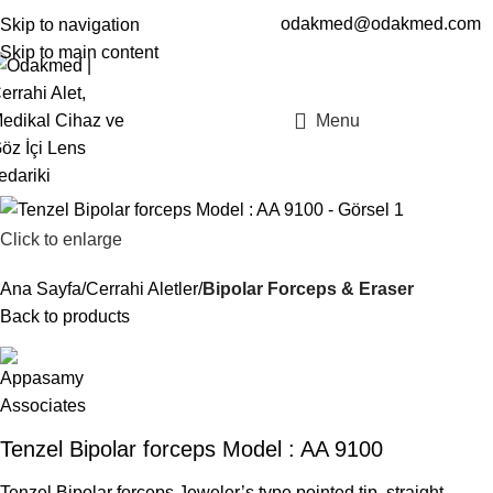
odakmed@odakmed.com
Skip to navigation
EN
TR
Skip to main content
Menu
Click to enlarge
Ana Sayfa
Cerrahi Aletler
Bipolar Forceps & Eraser
Back to products
Tenzel Bipolar forceps Model : AA 9100
Tenzel Bipolar forceps Jeweler’s type pointed tip, straight