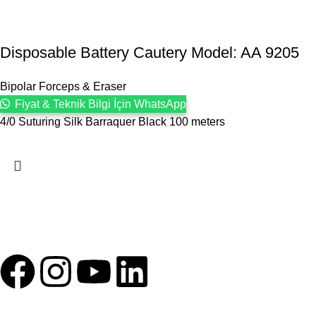
Disposable Battery Cautery Model: AA 9205
Bipolar Forceps & Eraser
Fiyat & Teknik Bilgi İçin WhatsApp
4/0 Suturing Silk Barraquer Black 100 meters
1993 yılından bu yana Türk Oftalmoloji sektörüne sunduğumuz
kesintisiz hizmeti, güçlü iletişim ağımızla destekliyoruz.
HIZLI BAĞLANTILAR