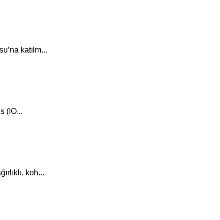
u’na katılm...
 (IO...
lıklı, koh...