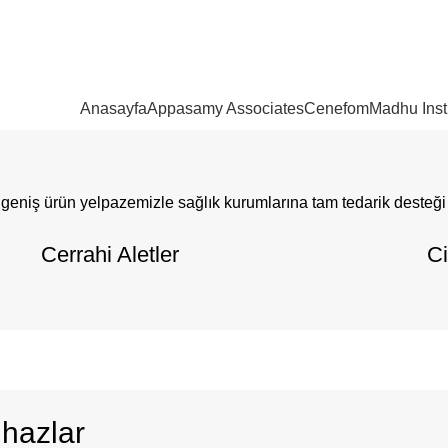
Anasayfa
Appasamy Associates
Cenefom
Madhu Ins
 geniş ürün yelpazemizle sağlık kurumlarına tam tedarik desteği
Cerrahi Aletler
Ci
ihazlar