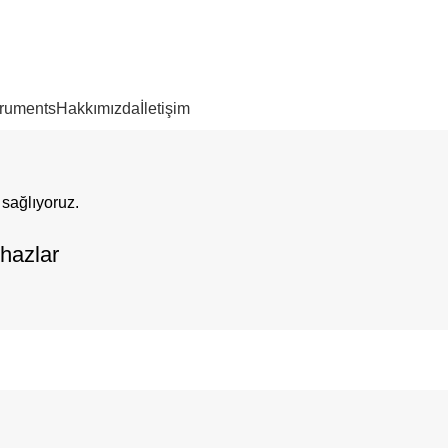
truments
Hakkımızda
İletişim
 sağlıyoruz.
hazlar