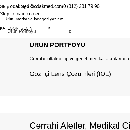
odakmed@odakmed.com
0 (312) 231 79 96
Skip to navigation
EN
TR
Skip to main content
KATEGORI SEÇIN
Ürün Portfoyü
ÜRÜN PORTFÖYÜ
Cerrahi, oftalmoloji ve genel medikal alanlarında
Göz İçi Lens Çözümleri (IOL)
Cerrahi Aletler, Medikal C