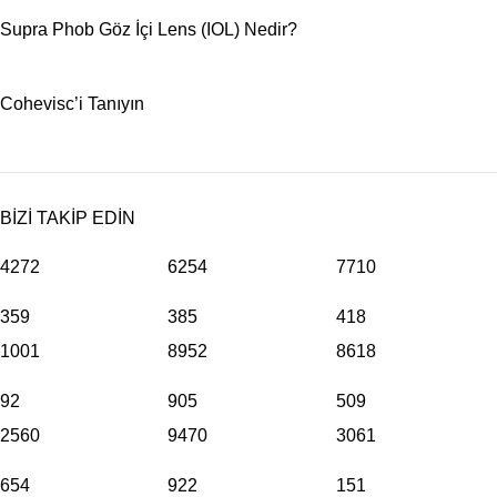
Supra Phob Göz İçi Lens (IOL) Nedir?
Cohevisc’i Tanıyın
BİZİ TAKİP EDİN
4272
6254
7710
359
385
418
1001
8952
8618
92
905
509
2560
9470
3061
654
922
151