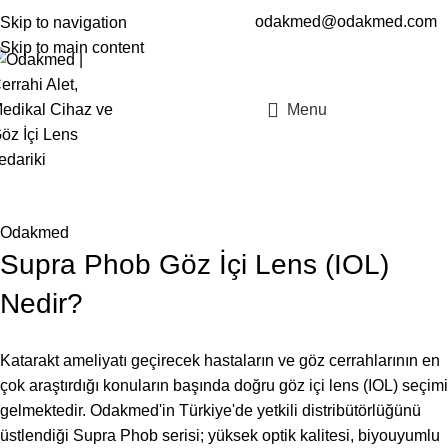
odakmed@odakmed.com
Skip to navigation
EN
TR
Skip to main content
Menu
Blog
Odakmed
Supra Phob Göz İçi Lens (IOL)
Nedir?
Katarakt ameliyatı geçirecek hastaların ve göz cerrahlarının en
çok araştırdığı konuların başında doğru göz içi lens (IOL) seçimi
gelmektedir. Odakmed'in Türkiye'de yetkili distribütörlüğünü
üstlendiği Supra Phob serisi; yüksek optik kalitesi, biyouyumlu