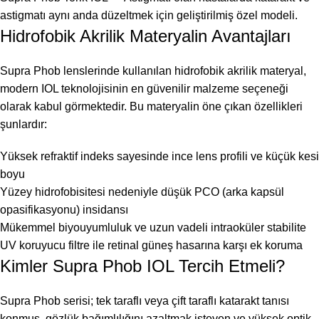
astigmatı aynı anda düzeltmek için geliştirilmiş özel modeli.
Hidrofobik Akrilik Materyalin Avantajları
Supra Phob lenslerinde kullanılan hidrofobik akrilik materyal,
modern IOL teknolojisinin en güvenilir malzeme seçeneği
olarak kabul görmektedir. Bu materyalin öne çıkan özellikleri
şunlardır:
Yüksek refraktif indeks sayesinde ince lens profili ve küçük kesi
boyu
Yüzey hidrofobisitesi nedeniyle düşük PCO (arka kapsül
opasifikasyonu) insidansı
Mükemmel biyouyumluluk ve uzun vadeli intraoküler stabilite
UV koruyucu filtre ile retinal güneş hasarına karşı ek koruma
Kimler Supra Phob IOL Tercih Etmeli?
Supra Phob serisi; tek taraflı veya çift taraflı katarakt tanısı
konmuş, gözlük bağımlılığını azaltmak isteyen ve yüksek optik