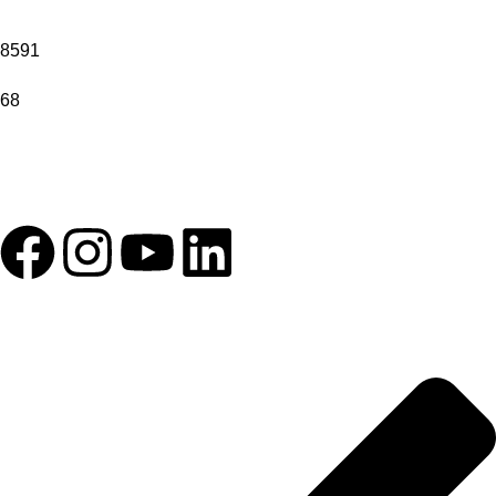
8591
68
1993 yılından bu yana Türk Oftalmoloji sektörüne sunduğumuz
kesintisiz hizmeti, güçlü iletişim ağımızla destekliyoruz.
HIZLI BAĞLANTILAR