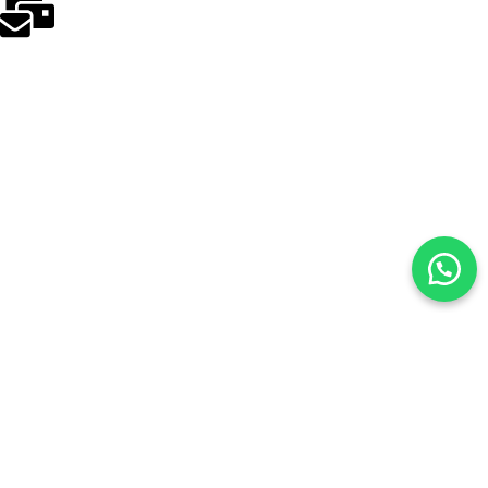
odakmed@odakmed.com