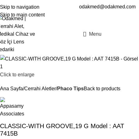
odakmed@odakmed.com
Skip to navigation
EN
TR
Skip to main content
Menu
Click to enlarge
Ana Sayfa
Cerrahi Aletler
Phaco Tips
Back to products
CLASSIC-WITH GROOVE,19 G Model : AAT
7415B