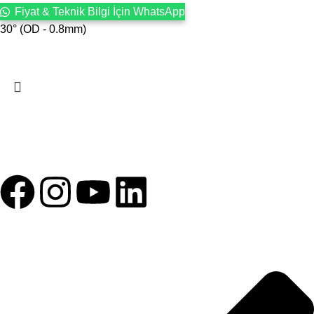
Fiyat & Teknik Bilgi İçin WhatsApp
30° (OD - 0.8mm)
1993 yılından bu yana Türk Oftalmoloji sektörüne sunduğumuz
kesintisiz hizmeti, güçlü iletişim ağımızla destekliyoruz.
HIZLI BAĞLANTILAR