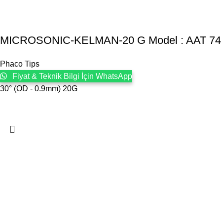
MICROSONIC-KELMAN-20 G Model : AAT 7
Phaco Tips
Fiyat & Teknik Bilgi İçin WhatsApp
30° (OD - 0.9mm) 20G