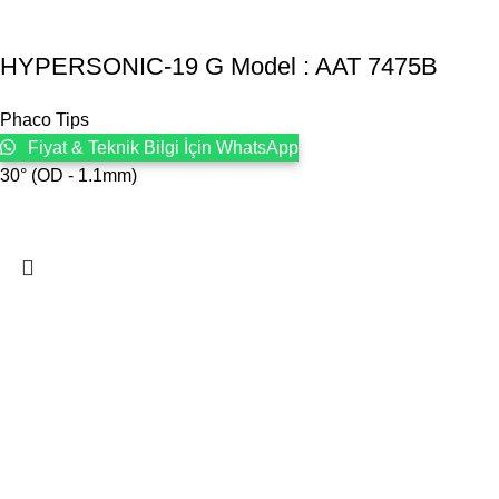
HYPERSONIC-19 G Model : AAT 7475B
Phaco Tips
Fiyat & Teknik Bilgi İçin WhatsApp
30° (OD - 1.1mm)