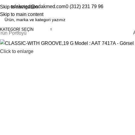
odakmed@odakmed.com
0 (312) 231 79 96
Skip to navigation
EN
TR
Skip to main content
KATEGORI SEÇIN
rün Portfoyü
Click to enlarge