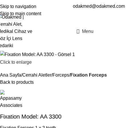
odakmed@odakmed.com
Skip to navigation
EN
TR
Skip to main content
Menu
Click to enlarge
Ana Sayfa
Cerrahi Aletler
Forceps
Fixation Forceps
Back to products
Fixation Model: AA 3300
Fixation Forceps 1 x 2 teeth