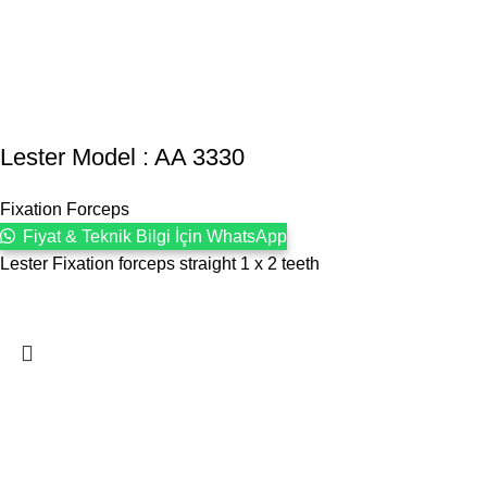
Lester Model : AA 3330
Fixation Forceps
Fiyat & Teknik Bilgi İçin WhatsApp
Lester Fixation forceps straight 1 x 2 teeth
1993 yılından bu yana Türk Oftalmoloji sektörüne sunduğumuz
kesintisiz hizmeti, güçlü iletişim ağımızla destekliyoruz.