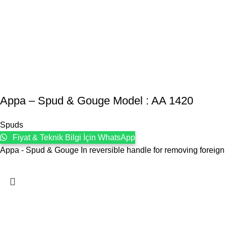
Appa – Spud & Gouge Model : AA 1420
Spuds
Fiyat & Teknik Bilgi İçin WhatsApp
Appa - Spud & Gouge In reversible handle for removing foreign