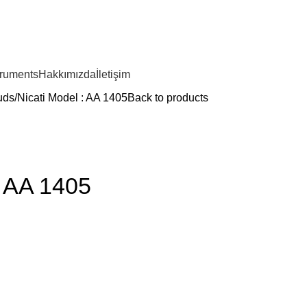
truments
Hakkımızda
İletişim
uds
Nicati Model : AA 1405
Back to products
: AA 1405