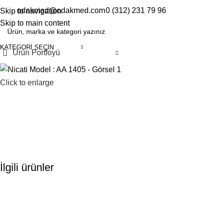
odakmed@odakmed.com
0 (312) 231 79 96
Skip to navigation
EN
TR
Skip to main content
KATEGORI SEÇIN
Ürün Portfoyü
Click to enlarge
İlgili ürünler