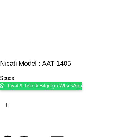
Nicati Model : AAT 1405
Spuds
Fiyat & Teknik Bilgi İçin WhatsApp
1993 yılından bu yana Türk Oftalmoloji sektörüne sunduğumuz kes