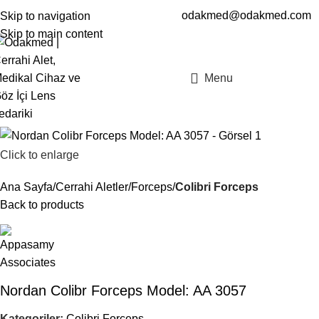
odakmed@odakmed.com
Skip to navigation
EN
TR
Skip to main content
Menu
Click to enlarge
Ana Sayfa
Cerrahi Aletler
Forceps
Colibri Forceps
Back to products
Nordan Colibr Forceps Model: AA 3057
Kategoriler:
Colibri Forceps