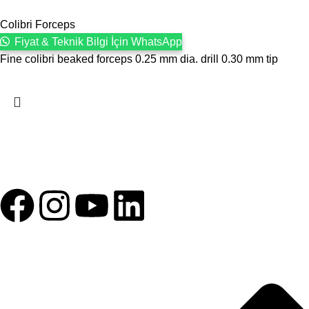
Colibri Forceps
Fiyat & Teknik Bilgi İçin WhatsApp
Fine colibri beaked forceps 0.25 mm dia. drill 0.30 mm tip
1993 yılından bu yana Türk Oftalmoloji sektörüne sunduğumuz
kesintisiz hizmeti, güçlü iletişim ağımızla destekliyoruz.
HIZLI BAĞLANTILAR