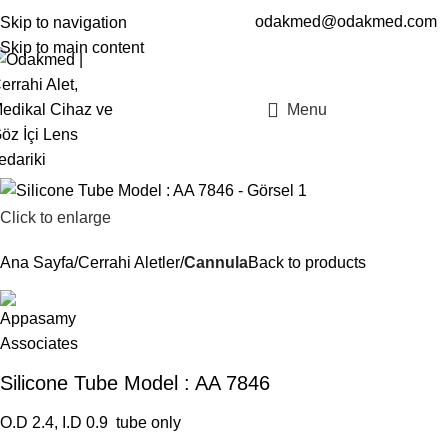
odakmed@odakmed.com
Skip to navigation
EN
TR
Skip to main content
Menu
Click to enlarge
Ana Sayfa
Cerrahi Aletler
Cannula
Back to products
Silicone Tube Model : AA 7846
O.D 2.4, I.D 0.9 tube only