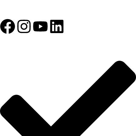
1993 yılından bu yana Türk Oftalmoloji sektörüne sunduğumuz
kesintisiz hizmeti, güçlü iletişim ağımızla destekliyoruz.
HIZLI BAĞLANTILAR