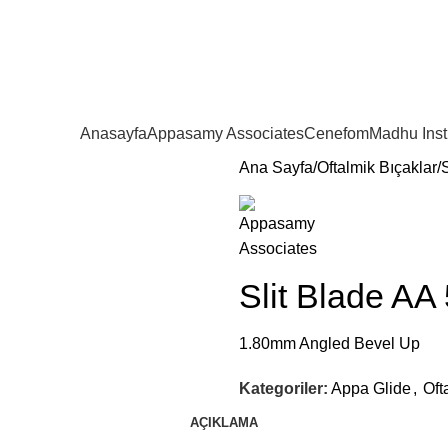
Anasayfa
Appasamy Associates
Cenefom
Madhu Ins
Ana Sayfa
Oftalmik Bıçaklar
Slit Blade AA
1.80mm Angled Bevel Up
Kategoriler:
Appa Glide
,
Oft
AÇIKLAMA