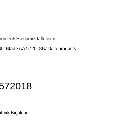
truments
Hakkımızda
İletişim
Slit Blade AA 572018
Back to products
 572018
almik Bıçaklar