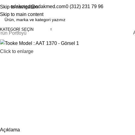
odakmed@odakmed.com
0 (312) 231 79 96
Skip to navigation
EN
TR
Skip to main content
KATEGORI SEÇIN
rün Portfoyü
Click to enlarge
Açıklama