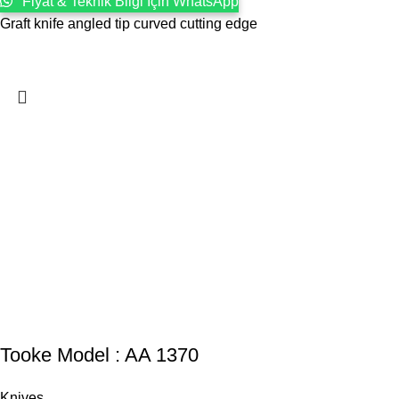
Fiyat & Teknik Bilgi İçin WhatsApp
Graft knife angled tip curved cutting edge
Tooke Model : AA 1370
Knives