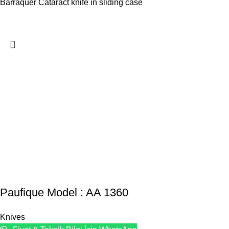
Barraquer Cataract knife in sliding case
Paufique Model : AA 1360
Knives