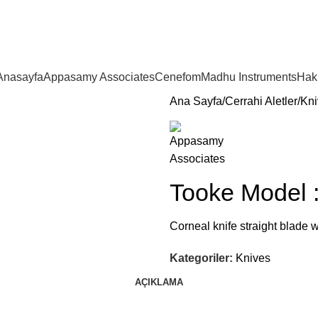
Anasayfa
Appasamy Associates
Cenefom
Madhu Instruments
Hak
Ana Sayfa
Cerrahi Aletler
Kni
Tooke Model 
Corneal knife straight blade 
Kategoriler:
Knives
AÇIKLAMA