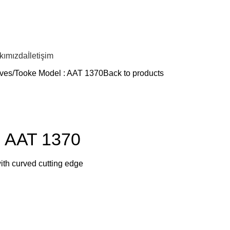
kımızda
İletişim
ves
Tooke Model : AAT 1370
Back to products
: AAT 1370
with curved cutting edge