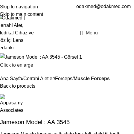
odakmed@odakmed.com
Skip to navigation
EN
TR
Skip to main content
Menu
Click to enlarge
Ana Sayfa
Cerrahi Aletler
Forceps
Muscle Forceps
Back to products
Jameson Model : AA 3545
Jameson Muscle forceps with slide lock left, child 6 teeth