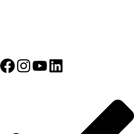
1993 yılından bu yana Türk Oftalmoloji sektörüne sunduğumuz
kesintisiz hizmeti, güçlü iletişim ağımızla destekliyoruz.
HIZLI BAĞLANTILAR