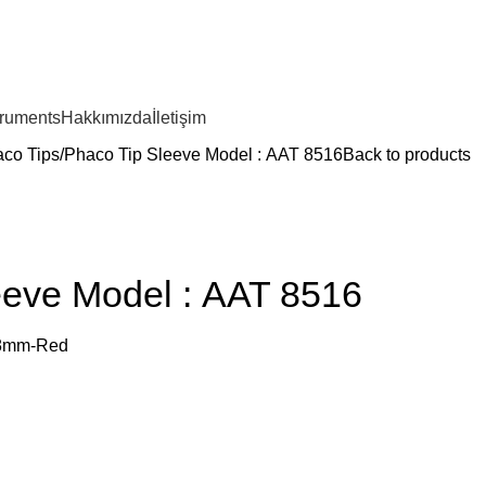
truments
Hakkımızda
İletişim
co Tips
Phaco Tip Sleeve Model : AAT 8516
Back to products
eeve Model : AAT 8516
2.8mm-Red