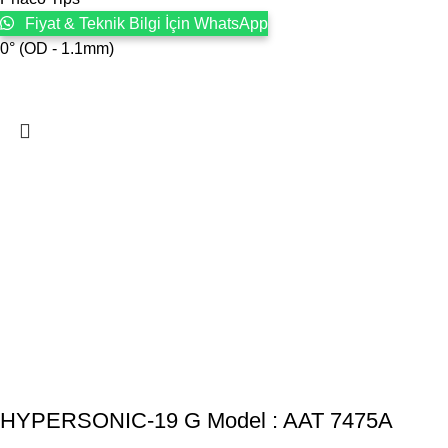
Fiyat & Teknik Bilgi İçin WhatsApp
0° (OD - 1.1mm)
HYPERSONIC-19 G Model : AAT 7475A