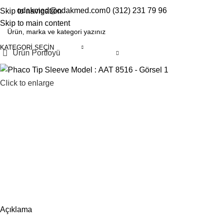
odakmed@odakmed.com
0 (312) 231 79 96
Skip to navigation
EN
TR
Skip to main content
KATEGORI SEÇIN
Ürün Portfoyü
Click to enlarge
Açıklama