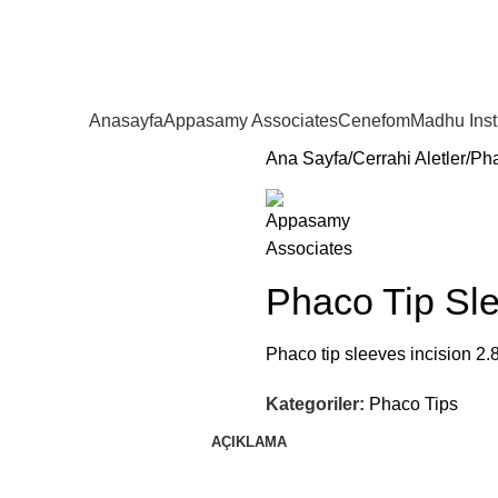
Anasayfa
Appasamy Associates
Cenefom
Madhu Ins
Ana Sayfa
Cerrahi Aletler
Pha
Phaco Tip Sl
Phaco tip sleeves incision 
Kategoriler:
Phaco Tips
AÇIKLAMA