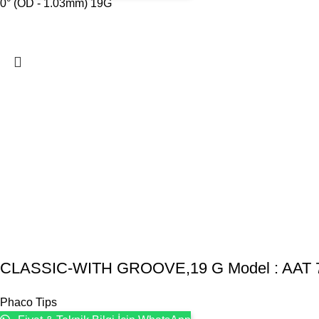
0° (OD - 1.03mm) 19G
CLASSIC-WITH GROOVE,19 G Model : AAT 
Phaco Tips