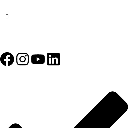
1993 yılından bu yana Türk Oftalmoloji sektörüne sunduğumuz
kesintisiz hizmeti, güçlü iletişim ağımızla destekliyoruz.
HIZLI BAĞLANTILAR