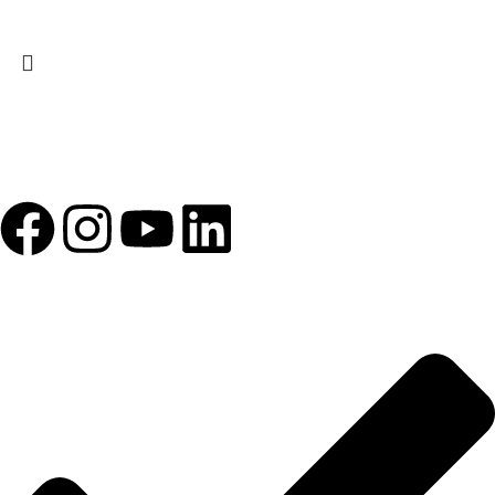
1993 yılından bu yana Türk Oftalmoloji sektörüne sunduğumuz
kesintisiz hizmeti, güçlü iletişim ağımızla destekliyoruz.
HIZLI BAĞLANTILAR