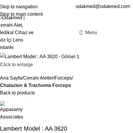
odakmed@odakmed.com
Skip to navigation
EN
TR
Skip to main content
Menu
Click to enlarge
Ana Sayfa
Cerrahi Aletler
Forceps
Chalazion & Trachoma Forceps
Back to products
Lambert Model : AA 3620