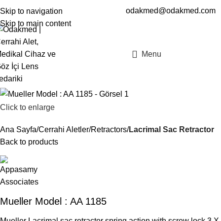
odakmed@odakmed.com
Skip to navigation
EN
TR
Skip to main content
Menu
Click to enlarge
Ana Sayfa
Cerrahi Aletler
Retractors
Lacrimal Sac Retractor
Back to products
Mueller Model : AA 1185
Mueller Lacrimal sac retractor spring action with screw lock 3 X