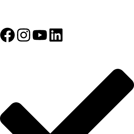
1993 yılından bu yana Türk Oftalmoloji sektörüne sunduğumuz
kesintisiz hizmeti, güçlü iletişim ağımızla destekliyoruz.
HIZLI BAĞLANTILAR