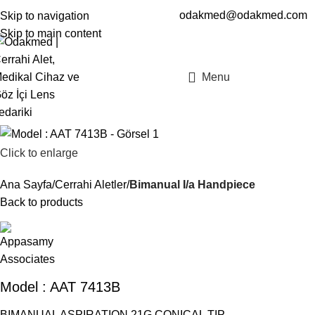
odakmed@odakmed.com
Skip to navigation
EN
TR
Skip to main content
Menu
Click to enlarge
Ana Sayfa
Cerrahi Aletler
Bimanual I/a Handpiece
Back to products
Model : AAT 7413B
BIMANUAL ASPIRATION 21G CONICAL TIP