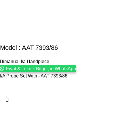
Model : AAT 7393/86
Bimanual I/a Handpiece
Fiyat & Teknik Bilgi İçin WhatsApp
I/A Probe Set With - AAT 7393/86