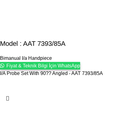
Model : AAT 7393/85A
Bimanual I/a Handpiece
Fiyat & Teknik Bilgi İçin WhatsApp
I/A Probe Set With 90?? Angled - AAT 7393/85A